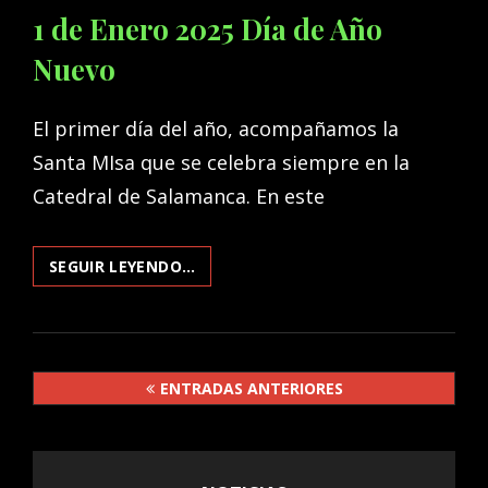
LINKS
1 de Enero 2025 Día de Año
Nuevo
El primer día del año, acompañamos la
Santa MIsa que se celebra siempre en la
Catedral de Salamanca. En este
1
SEGUIR LEYENDO…
DE
ENERO
2025
DÍA
Navegación
DE
ENTRADAS ANTERIORES
AÑO
de
NUEVO
entradas