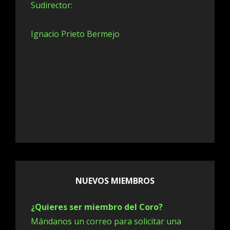
Sudirector:
13. Jacob's Ladder (Inglaterra) - El Coro
Ignacio Prieto Bermejo
14. Se equivocó la paloma (Argentina) - El Coro
15. Naranjitay (Bolivia) - El Coro
16. La Palomita (Argentina) - El Coro
17. Cañaveral (Argentina) - El Coro
18. Balai'o (Brasil) - El Coro
19. Ay, Agüita de mi tierra - El Coro
NUEVOS MIEMBROS
¿Quieres ser miembro del Coro?
Mándanos un correo para solicitar una