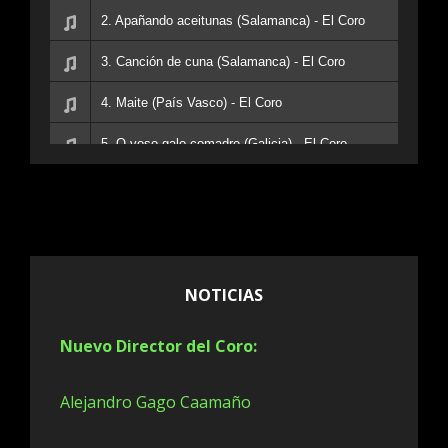
2. Apañando aceitunas (Salamanca) - El Coro
3. Canción de cuna (Salamanca) - El Coro
4. Maite (País Vasco) - El Coro
5. O voso galo comadre (Galicia) - El Coro
6. Tengo de ponete un ramu (Asturias) - El Coro
7. El Rossinyol (Cataluña) - El Coro
8. Era una flor (España, habanera) - El Coro
NOTICIAS
9. Nesta rua tem um bosque (Brasil) - El Coro
Nuevo Director del Coro:
10. Swing Low, Sweet Chariot (U.S.A.) - El Coro
11. Signore delle cime (Italia) - El Coro
Alejandro Gago Caamaño
12. Heidenröslein (Alemania) - El Coro